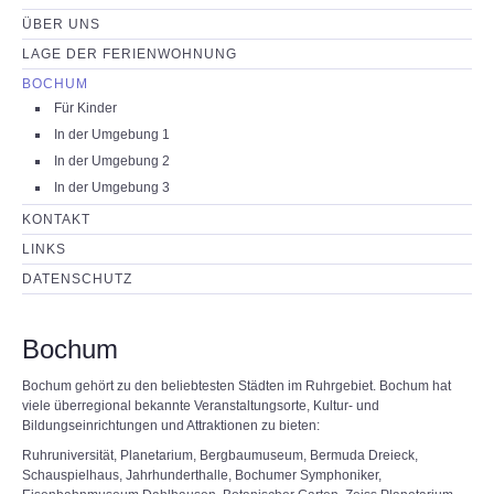
ÜBER UNS
LAGE DER FERIENWOHNUNG
BOCHUM
Für Kinder
In der Umgebung 1
In der Umgebung 2
In der Umgebung 3
KONTAKT
LINKS
DATENSCHUTZ
Bochum
Bochum gehört zu den beliebtesten Städten im Ruhrgebiet. Bochum hat
viele überregional bekannte Veranstaltungsorte, Kultur- und
Bildungseinrichtungen und Attraktionen zu bieten:
Ruhruniversität, Planetarium, Bergbaumuseum, Bermuda Dreieck,
Schauspielhaus, Jahrhunderthalle, Bochumer Symphoniker,